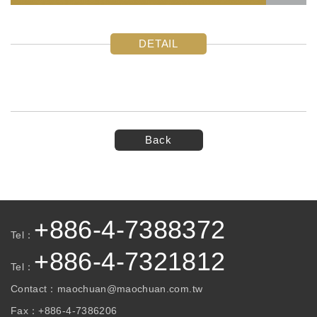
DETAIL
Back
+886-4-7388372
Tel：
+886-4-7321812
Tel：
Contact：
maochuan@maochuan.com.tw
Fax：
+886-4-7386206