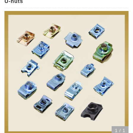
U-nuts
1
/
1