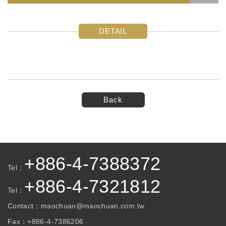
DETAIL
Back
+886-4-7388372
Tel：
+886-4-7321812
Tel：
Contact：
maochuan@maochuan.com.tw
Fax：
+886-4-7386206